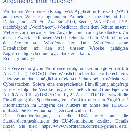
Allgemeine Informationen
Wir haben Wordfence als sog. Web-Application-Firewall (WAF)
auf dieser Website eingebunden. Anbieter ist die Defiant Inc.,
Defiant, Inc., 800 5th Ave Ste 4100, Seattle, WA 98104, USA
(nachfolgend „Wordfence“).
Wordfence dient dem Schutz unserer
Website vor unerwünschten Zugriffen und vor
Cyberattacken. Zu
diesem Zweck stellt unsere Website eine dauerhafte Verbindung zu
den Servern von
Wordfence her, damit Wordfence seine
Datenbanken mit den auf unserer Website getätigten
Zugriffen
abgleichen und ggf. blockieren kann.
Rechtsgrundlage
Die Verwendung von Wordfence erfolgt auf Grundlage von Art. 6
Abs. 1 lit. f) DSGVO. Der Websitebetreiber hat ein berechtigtes
Interesse an einem möglichst effektiven Schutz seiner Website vor
Cyberattacken. Sofern eine entsprechende Einwilligung abgefragt
wurde, erfolgt die Verarbeitung ausschließlich auf Grundlage von
Art. 6 Abs. 1 lit. a) DSGVO und § 25 Abs. 1 TDDDG, soweit die
Einwilligung die Speicherung von Cookies oder den Zugriff auf
Informationen im Endgerät des Nutzers im Sinne des TDDDG
umfasst. Die Einwilligung ist jederzeit widerrufbar.
Die Datenübertragung in die USA wird auf die
Standardvertragsklauseln der EU-Kommission gestützt. Details
finden Sie hier: https://www.wordfence.com/help/general-data-