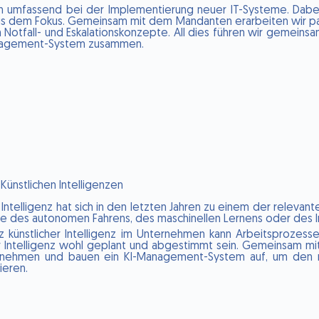
 umfassend bei der Implementierung neuer IT-Systeme. Dabei
t aus dem Fokus. Gemeinsam mit dem Mandanten erarbeiten wir 
ellen Notfall- und Eskalationskonzepte. All dies führen wir gemein
anagement-System zusammen.
Künstlichen Intelligenzen
 Intelligenz hat sich in den letzten Jahren zu einem der relevant
e des autonomen Fahrens, des maschinellen Lernens oder des Int
tz künstlicher Intelligenz im Unternehmen kann Arbeitsprozess
er Intelligenz wohl geplant und abgestimmt sein. Gemeinsam mit
rnehmen und bauen ein KI-Management-System auf, um den r
eren.