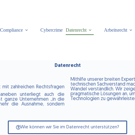
Compliance
Cybercrime
Datenrecht
Arbeitsrecht
Datenrecht
Mithilfe unserer breiten Exper
technischen Sachverstand mac
t mit zahlreichen Rechtsfragen
Wandel verständlich. Wir zeig
pragmatische Lösungen an, um
 Daneben unterliegt auch die
Technologien zu gewährleiste
st ganze Unternehmen „in die
 mehr die Ausnahme, sondern
Wie können wir Sie im Datenrecht unterstützen?