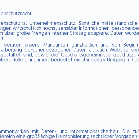
tenschutzrecht
tenschutz ist Unternehmensschutz. Sämtliche mittelständisc
ngen wirtschaftlich höchst sensibler Informationen, personen
ch über große Mengen interner Strategiepapiere. Daten wurden
um.
r beraten unsere Mandanten ganzheitlich und von Beginn
rarbeitung personenbezogener Daten als auch Website und 
sgestaltet sind, sowie die Geschäftsgeheimnisse geschützt
ößere Rolle einnehmen, bedeutet ein stringenter Umgang mit D
Zusammenwirken mit Daten- und Informationssicherheit. Die 
Bereich eine großflächige Harmonisierung rechtlicher Vorgaben m